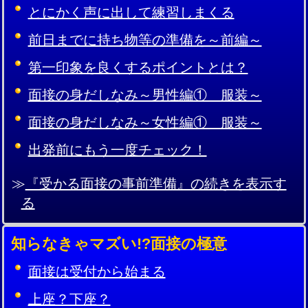
とにかく声に出して練習しまくる
前日までに持ち物等の準備を～前編～
第一印象を良くするポイントとは？
面接の身だしなみ～男性編① 服装～
面接の身だしなみ～女性編① 服装～
出発前にもう一度チェック！
≫
『受かる面接の事前準備』の続きを表示す
る
知らなきゃマズい!?面接の極意
面接は受付から始まる
上座？下座？