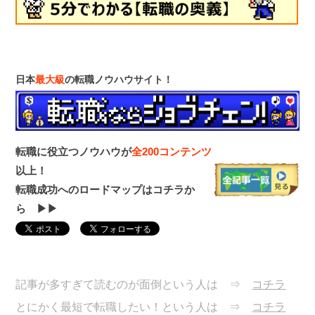
日本
最大級
の転職ノウハウサイト！
転職に役立つノウハウが
全200コンテンツ
以上！
転職成功へのロードマップはコチラか
ら ▶▶
記事が多すぎて読むのが面倒という人は ⇒
コチラ
とにかく最短で転職したい！という人は ⇒
コチラ